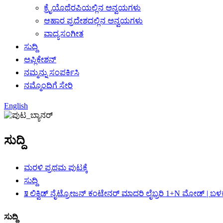
ಕ್ರೈಯೊಥೆರಪಿಯಲ್ಲಿನ ಅನ್ವಯಗಳು
ಆಹಾರ ಪ್ರದೇಶದಲ್ಲಿನ ಅನ್ವಯಗಳು
ವಾದ್ಯಸಂಗೀತ
ಸುದ್ದಿ
ಅಪ್ಲಿಕೇಶನ್
ನಮ್ಮನ್ನು ಸಂಪರ್ಕಿಸಿ
ನಮ್ಮೊಂದಿಗೆ ಸೇರಿ
English
ಸುದ್ದಿ
ಮರಳಿ ಪ್ರಥಮ ಪುಟಕ್ಕೆ
ಸುದ್ದಿ
Ⅳ ಲಿಕ್ವಿಡ್ ನೈಟ್ರೋಜನ್ ಕಂಟೇನರ್ ಮಾದರಿ ಲೈಬ್ರರಿ 1+N ಮೋಡ್ | ಬ
ಸುದ್ದಿ