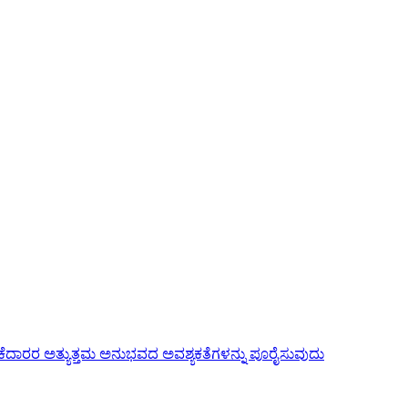
ಳಕೆದಾರರ ಅತ್ಯುತ್ತಮ ಅನುಭವದ ಅವಶ್ಯಕತೆಗಳನ್ನು ಪೂರೈಸುವುದು