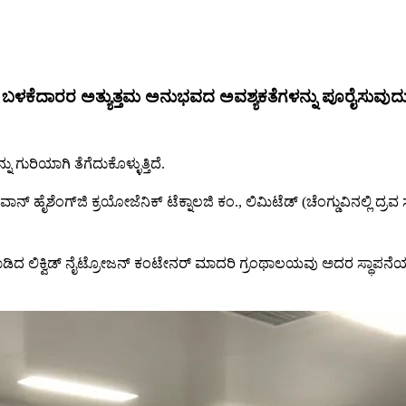
 | ಬಳಕೆದಾರರ ಅತ್ಯುತ್ತಮ ಅನುಭವದ ಅವಶ್ಯಕತೆಗಳನ್ನು ಪೂರೈಸುವುದ
ಿಯಾಗಿ ತೆಗೆದುಕೊಳ್ಳುತ್ತಿದೆ.
 ಹೈಶೆಂಗ್‌ಜಿ ಕ್ರಯೋಜೆನಿಕ್ ಟೆಕ್ನಾಲಜಿ ಕಂ., ಲಿಮಿಟೆಡ್ (ಚೆಂಗ್ಡುವಿನಲ್ಲಿ 
ಸ್ ಮಾಡಿದ ಲಿಕ್ವಿಡ್ ನೈಟ್ರೋಜನ್ ಕಂಟೇನರ್ ಮಾದರಿ ಗ್ರಂಥಾಲಯವು ಅದರ ಸ್ಥಾಪನೆಯ