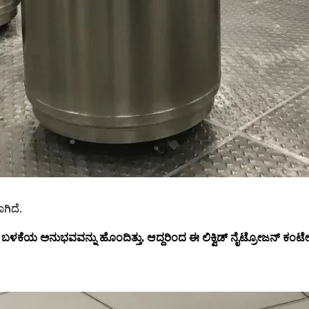
ಗಿದೆ.
ಬಳಕೆಯ ಅನುಭವವನ್ನು ಹೊಂದಿತ್ತು, ಆದ್ದರಿಂದ ಈ ಲಿಕ್ವಿಡ್ ನೈಟ್ರೋಜನ್ ಕಂಟೇನ